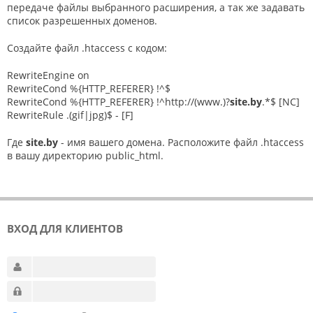
передаче файлы выбранного расширения, а так же задавать
список разрешенных доменов.
Создайте файл .htaccess с кодом:
RewriteEngine on
RewriteCond %{HTTP_REFERER} !^$
RewriteCond %{HTTP_REFERER} !^http://(www.)?
site.by
.*$ [NC]
RewriteRule .(gif|jpg)$ - [F]
Где
site.by
- имя вашего домена. Расположите файл .htaccess
в вашу директорию public_html.
ВХОД ДЛЯ КЛИЕНТОВ