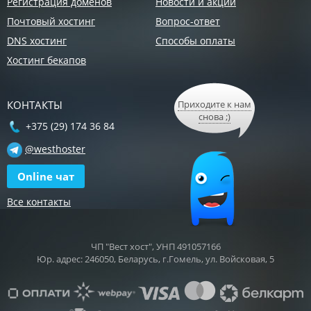
Регистрация доменов
Новости и акции
Почтовый хостинг
Вопрос-ответ
DNS хостинг
Способы оплаты
Хостинг бекапов
КОНТАКТЫ
Приходите к нам
снова ;)
+375 (29) 174 36 84
@westhoster
Online чат
Все контакты
ЧП "Вест хост", УНП 491057166
Юр. адрес: 246050, Беларусь, г.Гомель, ул. Войсковая, 5