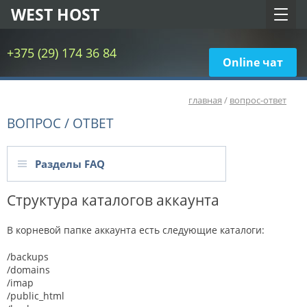
WEST HOST
+375 (29) 174 36 84
Online чат
главная
/
вопрос-ответ
ВОПРОС / ОТВЕТ
Разделы FAQ
Структура каталогов аккаунта
В корневой папке аккаунта есть следующие каталоги:
/backups
/domains
/imap
/public_html