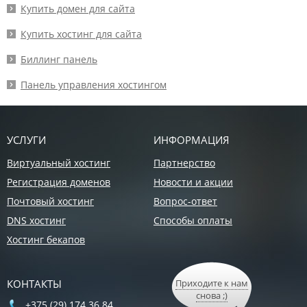
Купить домен для сайта
Купить хостинг для сайта
Биллинг панель
Панель управления хостингом
УСЛУГИ
ИНФОРМАЦИЯ
Виртуальный хостинг
Партнерство
Регистрация доменов
Новости и акции
Почтовый хостинг
Вопрос-ответ
DNS хостинг
Способы оплаты
Хостинг бекапов
КОНТАКТЫ
Приходите к нам
снова ;)
+375 (29) 174 36 84