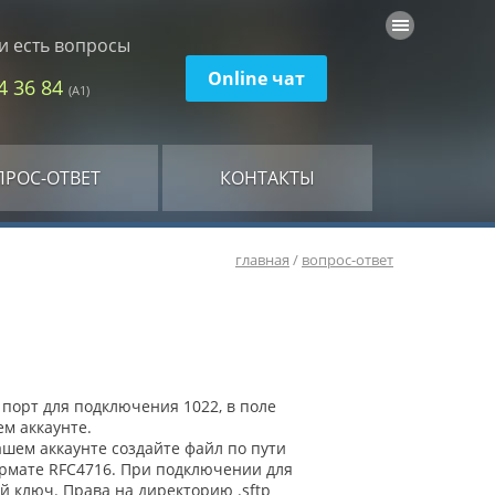
и есть вопросы
Online чат
74 36 84
(А1)
ПРОС-ОТВЕТ
КОНТАКТЫ
главная
/
вопрос-ответ
 порт для подключения 1022, в поле
м аккаунте.
шем аккаунте создайте файл по пути
формате RFC4716. При подключении для
й ключ. Права на директорию .sftp