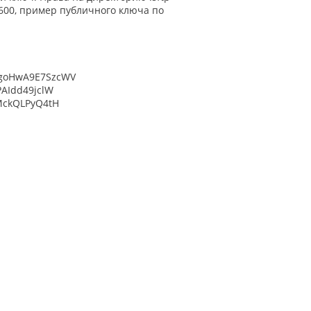
 600, пример публичного ключа по
goHwA9E7SzcWV
AIdd49jclW
MckQLPyQ4tH