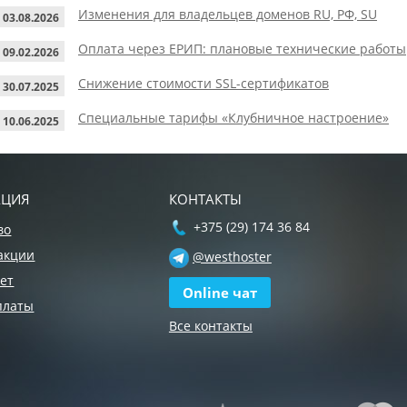
Изменения для владельцев доменов RU, РФ, SU
03.08.2026
Оплата через ЕРИП: плановые технические работы
09.02.2026
Снижение стоимости SSL-сертификатов
30.07.2025
Специальные тарифы «Клубничное настроение»
10.06.2025
АЦИЯ
КОНТАКТЫ
+375 (29) 174 36 84
во
акции
@westhoster
ет
Online чат
платы
Все контакты