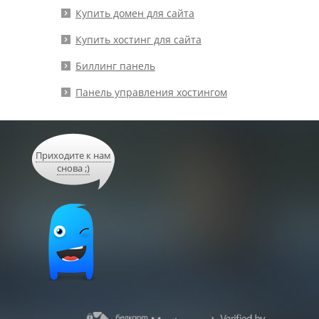
Купить домен для сайта
Купить хостинг для сайта
Биллинг панель
Панель управления хостингом
Приходите к нам
снова ;)