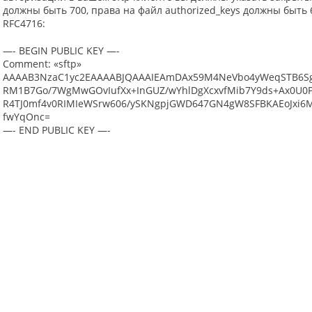
должны быть 700, права на файл authorized_keys должны быть
RFC4716:
—- BEGIN PUBLIC KEY —-
Comment: «sftp»
AAAAB3NzaC1yc2EAAAABJQAAAIEAmDAx59M4NeVbo4yWeqSTB6S
RM1B7Go/7WgMwGOvIufXx+InGUZ/wYhlDgXcxvfMib7Y9ds+Ax0U0P
R4TJ0mf4v0RIMIeWSrw606/ySKNgpjGWD647GN4gW8SFBKAEoJxi6
fwYqOnc=
—- END PUBLIC KEY —-