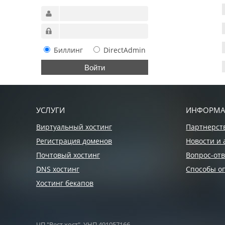
Биллинг
DirectAdmin
УСЛУГИ
ИНФОРМ
Виртуальный хостинг
Партнерст
Регистрация доменов
Новости и 
Почтовый хостинг
Вопрос-отв
DNS хостинг
Способы о
Хостинг бекапов
ЧП "Вест хост", УНП 491057166