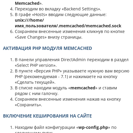
Memcached
».
Переходим во вкладку «Backend Settings».
В графе «Hosts» вводим следующие данные:
unix:///home/
имя_пользователя/.memcached/memcached.sock
Сохраняем внесенные изменения кликнув по кнопке
«Save Changes» внизу страницы.
АКТИВАЦИЯ PHP МОДУЛЯ MEMCACHED
В панели управления DirectAdmin переходим в раздел
«Select PHP version».
В пункте «Версия PHP» указываете нужную вам версию
PHP (рекомендуемая - 7.1) и нажимаете на кнопку
«Сделать текущей».
В списке находим модуль «
memcached
» и ставим
рядом с ним галочку.
Сохраняем внесенные изменения нажав на кнопку
«Сохранить».
ВКЛЮЧЕНИЕ КЕШИРОВАНИЯ НА САЙТЕ
Находим файл конфигурации «
wp-config.php
» по
следующему пути: