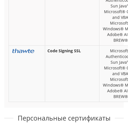
Authentico
Sun Java
Microsoft® O
and VBA
Microsof
Windows® Mo
Adobe® AI
BREW®
Code Signing SSL
Microsof
Authentico
Sun Java
Microsoft® O
and VBA
Microsof
Windows® Mo
Adobe® AI
BREW®
Персональные сертификаты