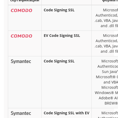
Code Signing SSL
Microsof
Authenticod,
.cab, VBA, Jav
and .dll fi
EV Code Signing SSL
Microsof
Authenticod,
.cab, VBA, Jav
and .dll fi
Code Signing SSL
Microsof
Authentico
Sun Java
Microsoft® O
and VBA
Microsof
Windows® Mo
Adobe® AI
BREW®
Code Signing SSL with EV
Microsof