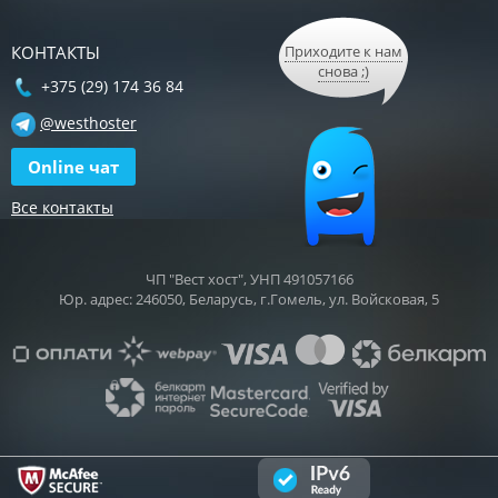
КОНТАКТЫ
Приходите к нам
снова ;)
+375 (29) 174 36 84
@westhoster
Online чат
Все контакты
ЧП "Вест хост", УНП 491057166
Юр. адрес: 246050, Беларусь, г.Гомель, ул. Войсковая, 5