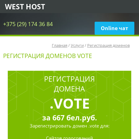
WEST HOST
+375 (29) 174 36 84
Online чат
Главная
/
Услуги
/
Регистрация доменов
РЕГИСТРАЦИЯ ДОМЕНОВ VOTE
РЕГИСТРАЦИЯ
ДОМЕНА
.VOTE
за
667
бел.руб.
Зарегистрировать
домен .vote для:
Сайтов голосований