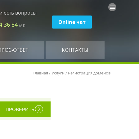
и есть вопросы
Online чат
74 36 84
(А1)
ПРОС-ОТВЕТ
КОНТАКТЫ
Главная
/
Услуги
/
Регистрация доменов