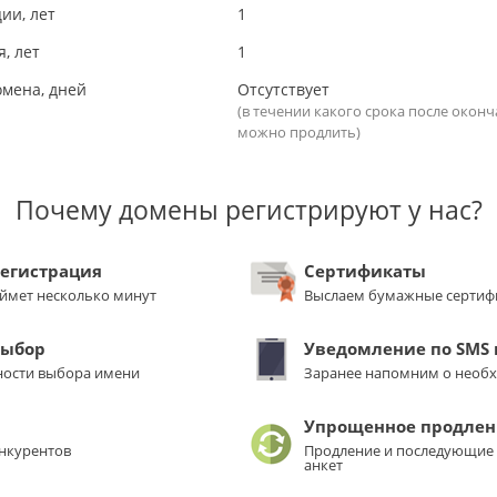
ии, лет
1
, лет
1
омена, дней
Отсутствует
(в течении какого срока после окон
можно продлить)
Почему домены регистрируют у нас?
регистрация
Сертификаты
аймет несколько минут
Выслаем бумажные сертиф
выбор
Уведомление по SMS и
ости выбора имени
Заранее напомним о необ
Упрощенное продлен
нкурентов
Продление и последующие 
анкет