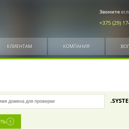
Звоните
есл
+375 (29) 1
КЛИЕНТАМ
КОМПАНИЯ
ВО
.SYST