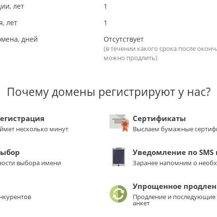
ии, лет
1
, лет
1
омена, дней
Отсутствует
(в течении какого срока после окон
можно продлить)
Почему домены регистрируют у нас?
регистрация
Сертификаты
аймет несколько минут
Выслаем бумажные сертиф
выбор
Уведомление по SMS и
ости выбора имени
Заранее напомним о необ
Упрощенное продлен
нкурентов
Продление и последующие 
анкет