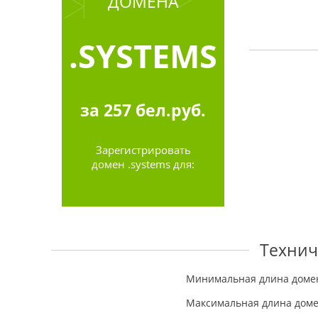
ДОМЕНА
.SYSTEMS
за
257
бел.руб.
Зарегистрировать
домен .systems для:
Технич
Минимальная длина доме
Максимальная длина дом