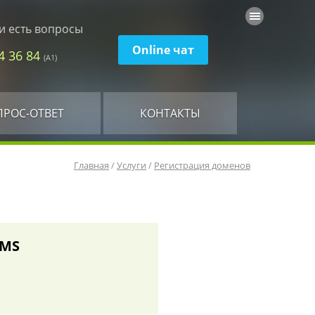
и есть вопросы
Online чат
74 36 84
(А1)
ПРОС-ОТВЕТ
КОНТАКТЫ
Главная
/
Услуги
/
Регистрация доменов
EMS