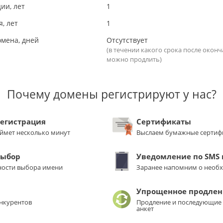
ии, лет
1
, лет
1
омена, дней
Отсутствует
(в течении какого срока после окон
можно продлить)
Почему домены регистрируют у нас?
регистрация
Сертификаты
аймет несколько минут
Выслаем бумажные сертиф
выбор
Уведомление по SMS и
ости выбора имени
Заранее напомним о необ
Упрощенное продлен
нкурентов
Продление и последующие 
анкет