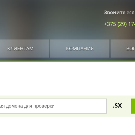
Звоните
есл
+375 (29) 1
КЛИЕНТАМ
КОМПАНИЯ
ВО
.SX