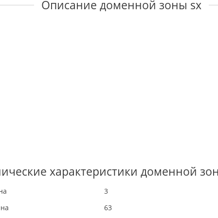
Описание доменной зоны sx
нические характеристики доменной зон
на
3
ена
63