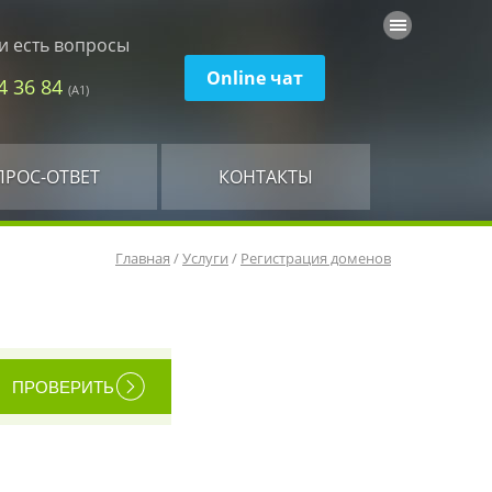
и есть вопросы
Online чат
74 36 84
(А1)
ПРОС-ОТВЕТ
КОНТАКТЫ
Главная
/
Услуги
/
Регистрация доменов