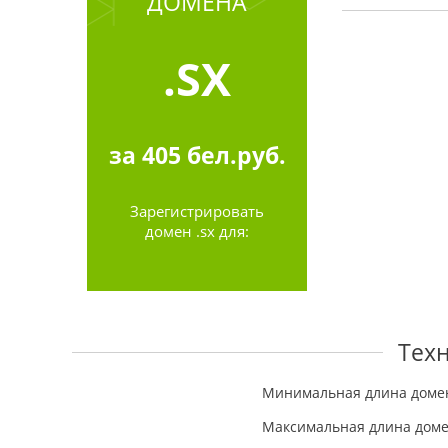
ДОМЕНА
.SX
за
405
бел.руб.
Зарегистрировать
домен .sx для:
Тех
Минимальная длина доме
Максимальная длина дом