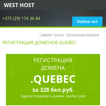
WEST HOST
+375 (29) 174 36 84
Online чат
Главная
/
Услуги
/
Регистрация доменов
РЕГИСТРАЦИЯ ДОМЕНОВ QUEBEC
РЕГИСТРАЦИЯ
ДОМЕНА
.QUEBEC
за
328
бел.руб.
Зарегистрировать
домен .quebec для: