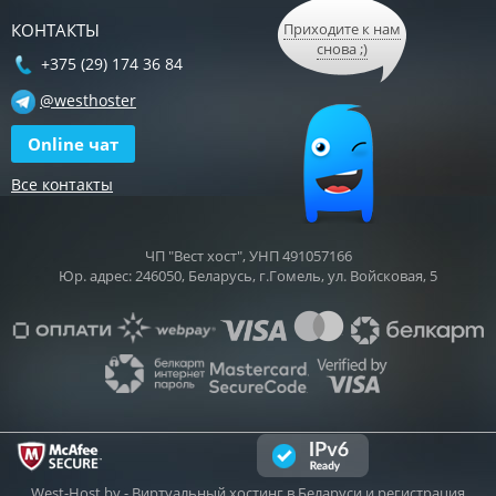
КОНТАКТЫ
Приходите к нам
снова ;)
+375 (29) 174 36 84
@westhoster
Online чат
Все контакты
ЧП "Вест хост", УНП 491057166
Юр. адрес: 246050, Беларусь, г.Гомель, ул. Войсковая, 5
West-Host.by
- Виртуальный хостинг в Беларуси и регистрация