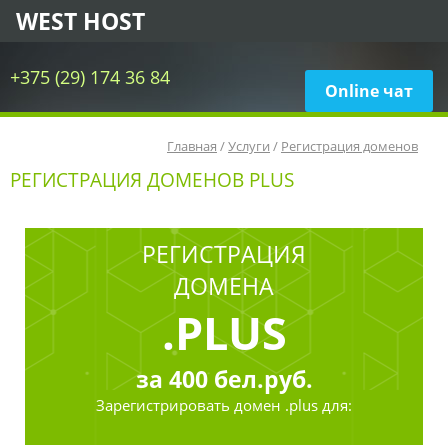
WEST HOST
+375 (29) 174 36 84
Online чат
Главная
/
Услуги
/
Регистрация доменов
РЕГИСТРАЦИЯ ДОМЕНОВ PLUS
РЕГИСТРАЦИЯ
ДОМЕНА
.PLUS
за
400
бел.руб.
Зарегистрировать
домен .plus для: