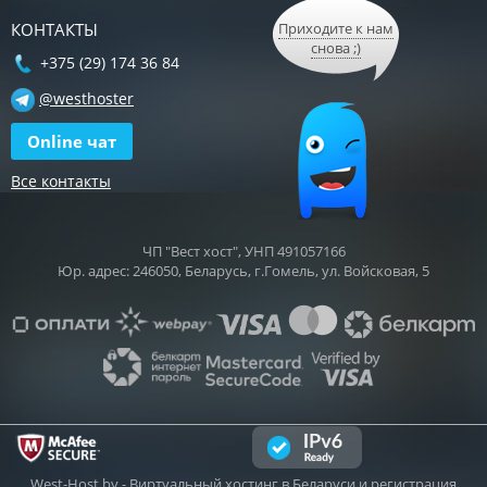
КОНТАКТЫ
Приходите к нам
снова ;)
+375 (29) 174 36 84
@westhoster
Online чат
Все контакты
ЧП "Вест хост", УНП 491057166
Юр. адрес: 246050, Беларусь, г.Гомель, ул. Войсковая, 5
West-Host.by
- Виртуальный хостинг в Беларуси и регистрация