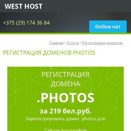
WEST HOST
+375 (29) 174 36 84
Online чат
Главная
/
Услуги
/
Регистрация доменов
РЕГИСТРАЦИЯ ДОМЕНОВ PHOTOS
РЕГИСТРАЦИЯ
ДОМЕНА
.PHOTOS
за
219
бел.руб.
Зарегистрировать
домен .photos для:
Сайтов фотографов