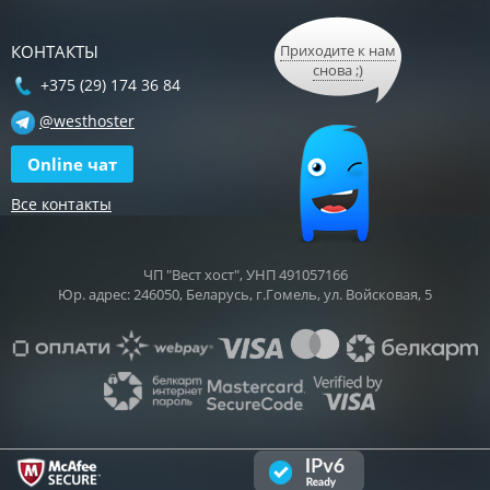
КОНТАКТЫ
Приходите к нам
снова ;)
+375 (29) 174 36 84
@westhoster
Online чат
Все контакты
ЧП "Вест хост", УНП 491057166
Юр. адрес: 246050, Беларусь, г.Гомель, ул. Войсковая, 5