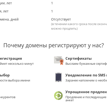
ии, лет
1
, лет
1
омена, дней
Отсутствует
(в течении какого срока после окон
можно продлить)
Почему домены регистрируют у нас?
регистрация
Сертификаты
аймет несколько минут
Выслаем бумажные сертиф
выбор
Уведомление по SMS и
ости выбора имени
Заранее напомним о необ
Упрощенное продлен
нкурентов
Продление и последующие 
анкет