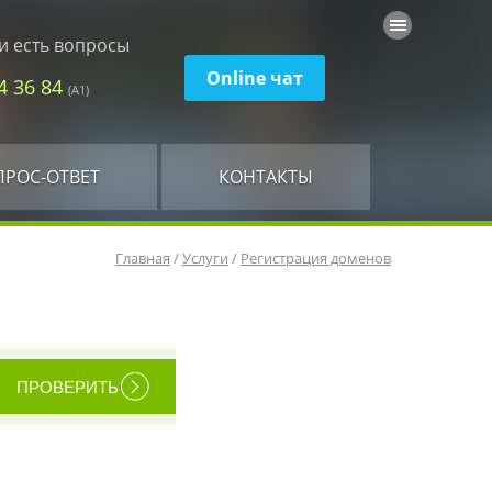
и есть вопросы
Online чат
74 36 84
(А1)
ПРОС-ОТВЕТ
КОНТАКТЫ
Главная
/
Услуги
/
Регистрация доменов