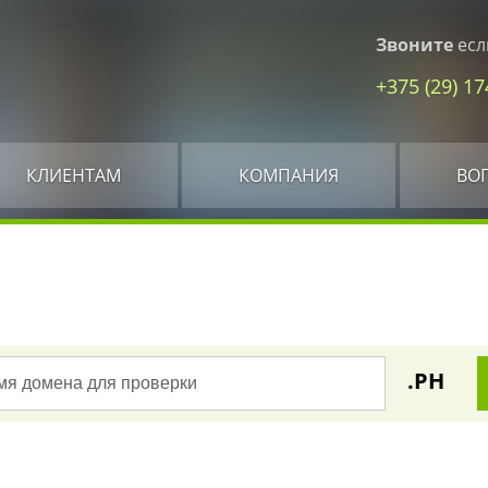
Звоните
есл
+375 (29) 1
КЛИЕНТАМ
КОМПАНИЯ
ВО
.PH