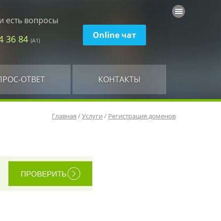
и есть вопросы
Online чат
74 36 84
(А1)
ПРОС-ОТВЕТ
КОНТАКТЫ
Главная
/
Услуги
/
Регистрация доменов