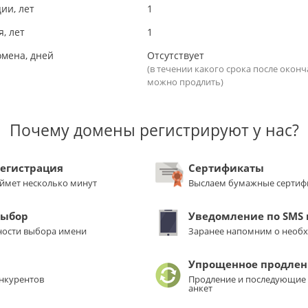
ии, лет
1
, лет
1
омена, дней
Отсутствует
(в течении какого срока после окон
можно продлить)
Почему домены регистрируют у нас?
регистрация
Сертификаты
аймет несколько минут
Выслаем бумажные сертиф
выбор
Уведомление по SMS и
ости выбора имени
Заранее напомним о необ
Упрощенное продлен
нкурентов
Продление и последующие 
анкет