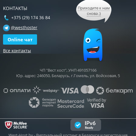
КОНТАКТЫ
Приходите к нам
снова ;)
+375 (29) 174 36 84
@westhoster
Online чат
Все контакты
ЧП "Вест хост", УНП 491057166
Юр. адрес: 246050, Беларусь, г.Гомель, ул. Войсковая, 5
West-Host.by
- Виртуальный хостинг в Беларуси и регистрация