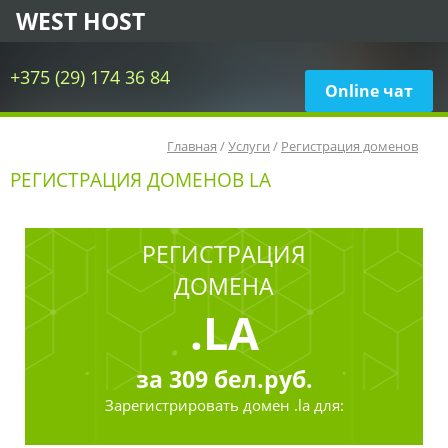
WEST HOST
+375 (29) 174 36 84
Online чат
Главная
/
Услуги
/
Регистрация доменов
РЕГИСТРАЦИЯ ДОМЕНОВ LA
РЕГИСТРАЦИЯ
ДОМЕНА
.LA
за
309
бел.руб.
Зарегистрировать
домен .la для: