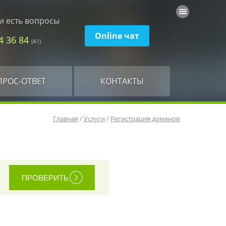
и есть вопросы
Online чат
74 36 84
(А1)
ПРОС-ОТВЕТ
КОНТАКТЫ
Главная
/
Услуги
/
Регистрация доменов