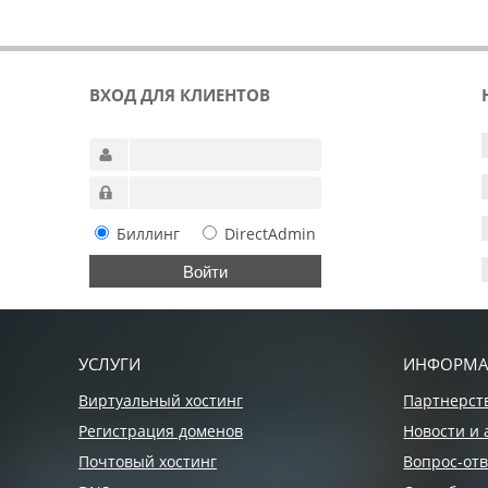
ВХОД ДЛЯ КЛИЕНТОВ
Биллинг
DirectAdmin
УСЛУГИ
ИНФОРМ
Виртуальный хостинг
Партнерст
Регистрация доменов
Новости и 
Почтовый хостинг
Вопрос-отв