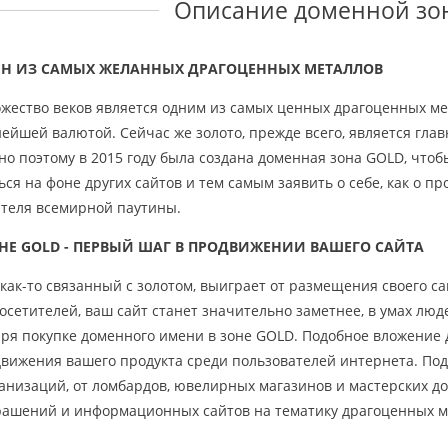
Описание доменной з
ИН ИЗ САМЫХ ЖЕЛАННЫХ ДРАГОЦЕННЫХ МЕТАЛЛОВ
жество веков является одним из самых ценных драгоценных мет
нейшей валютой. Сейчас же золото, прежде всего, является гл
о поэтому в 2015 году была создана доменная зона GOLD, чтоб
ся на фоне других сайтов и тем самым заявить о себе, как о п
ителя всемирной паутины.
НЕ GOLD - ПЕРВЫЙ ШАГ В ПРОДВИЖЕНИИ ВАШЕГО САЙТА
как-то связанный с золотом, выиграет от размещения своего са
осетителей, ваш сайт станет значительно заметнее, в умах люд
даря покупке доменного имени в зоне GOLD. Подобное вложение
движения вашего продукта среди пользователей интернета. По
анизаций, от ломбардов, ювелирных магазинов и мастерских до
ашений и информационных сайтов на тематику драгоценных м