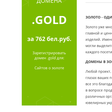
ДОМЕНА
.GOLD
ЗОЛОТО - ОД
Золото уже мно
главной и цен
за
762
бел.руб.
изделий. Именн
могли выделить
каждого посет
Зарегистрировать
домен .gold для:
ДОМЕНЫ В ЗО
Сайтов о золоте
Любой проект, 
глазах ваших п
все это благо
в вопросе про
различных орг
ювелирных укр