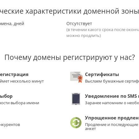
ческие характеристики доменной зон
омена, дней
Отсутствует
(в течении какого срока после окон
можно продлить)
Почему домены регистрируют у нас?
регистрация
Сертификаты
аймет несколько минут
Выслаем бумажные сертиф
выбор
Уведомление по SMS и
ости выбора имени
Заранее напомним о необ
Упрощенное продлен
нкурентов
Продление и последующие 
анкет