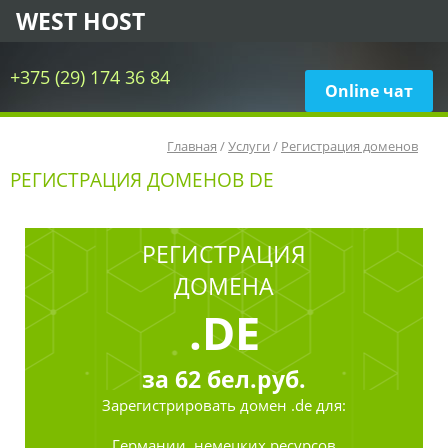
WEST HOST
+375 (29) 174 36 84
Online чат
Главная
/
Услуги
/
Регистрация доменов
РЕГИСТРАЦИЯ ДОМЕНОВ DE
РЕГИСТРАЦИЯ
ДОМЕНА
.DE
за
62
бел.руб.
Зарегистрировать
домен .de для:
Германии, немецких ресурсов