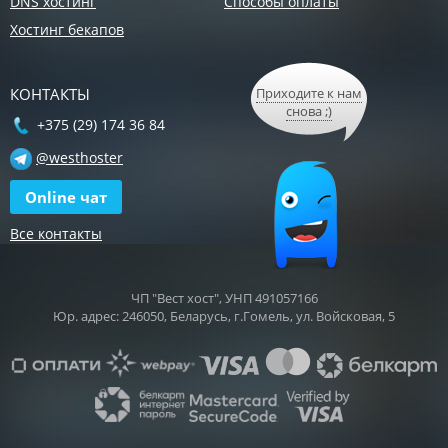
DNS хостинг
Способы оплаты
Хостинг бекапов
КОНТАКТЫ
Приходите к нам
снова ;)
+375 (29) 174 36 84
@westhoster
Online чат
Все контакты
ЧП "Вест хост", УНП 491057166
Юр. адрес: 246050, Беларусь, г.Гомель, ул. Войсковая, 5