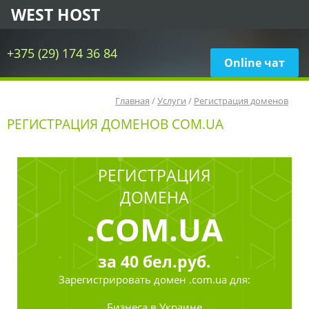
WEST HOST
+375 (29) 174 36 84
Online чат
Главная
/
Услуги
/
Регистрация доменов
РЕГИСТРАЦИЯ ДОМЕНОВ COM.UA
РЕГИСТРАЦИЯ
ДОМЕНА
.COM.UA
за
40
бел.руб.
Зарегистрировать
домен .com.ua для:
Бизнеса в Украине