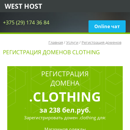
WEST HOST
+375 (29) 174 36 84
Online чат
Главная
/
Услуги
/
Регистрация доменов
РЕГИСТРАЦИЯ ДОМЕНОВ CLOTHING
РЕГИСТРАЦИЯ
ДОМЕНА
.CLOTHING
за
238
бел.руб.
Зарегистрировать
домен .clothing для:
Магазинов одежды