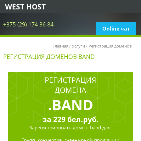
WEST HOST
+375 (29) 174 36 84
Online чат
Главная
/
Услуги
/
Регистрация доменов
РЕГИСТРАЦИЯ ДОМЕНОВ BAND
РЕГИСТРАЦИЯ
ДОМЕНА
.BAND
за
229
бел.руб.
Зарегистрировать
домен .band для:
Групп, концертов, сувенирной продукции