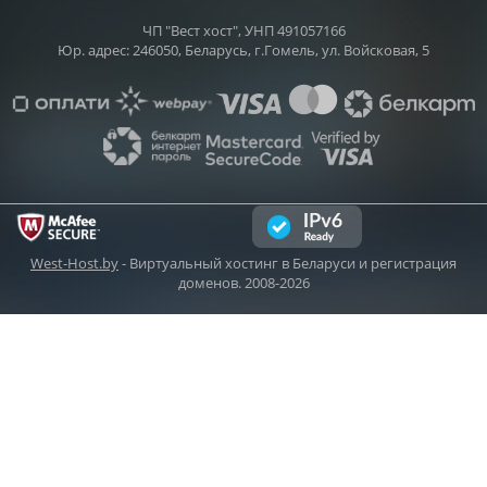
ЧП "Вест хост", УНП 491057166
Юр. адрес: 246050, Беларусь, г.Гомель, ул. Войсковая, 5
West-Host.by
- Виртуальный хостинг в Беларуси и регистрация
доменов. 2008-2026