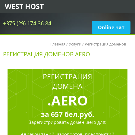
WEST HOST
+375 (29) 174 36 84
Online чат
Главная
/
Услуги
/
Регистрация доменов
РЕГИСТРАЦИЯ ДОМЕНОВ AERO
РЕГИСТРАЦИЯ
ДОМЕНА
.AERO
за
657
бел.руб.
Зарегистрировать
домен .aero для:
Авиакомпаний, аэропортов, предприятий