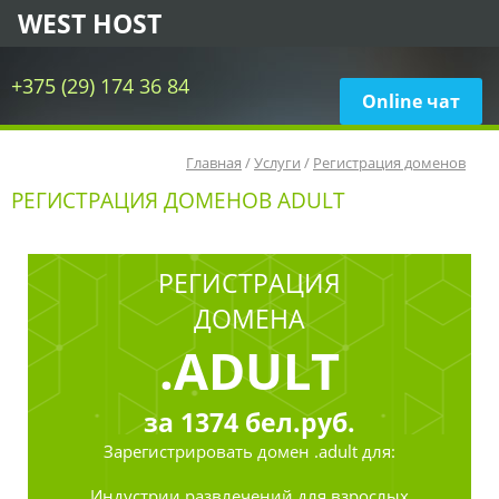
WEST HOST
+375 (29) 174 36 84
Online чат
Главная
/
Услуги
/
Регистрация доменов
РЕГИСТРАЦИЯ ДОМЕНОВ ADULT
РЕГИСТРАЦИЯ
ДОМЕНА
.ADULT
за
1374
бел.руб.
Зарегистрировать
домен .adult для:
Индустрии развлечений для взрослых