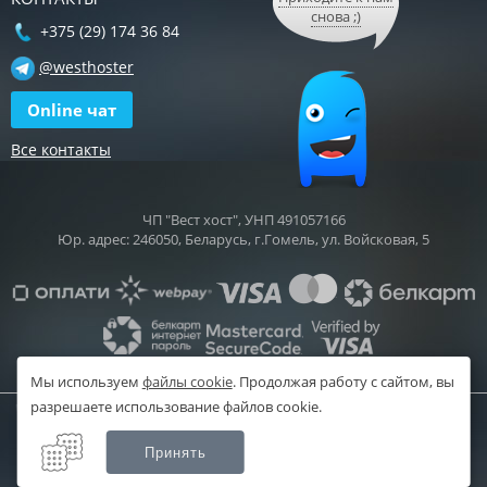
снова ;)
+375 (29) 174 36 84
@westhoster
Online чат
Все контакты
ЧП "Вест хост", УНП 491057166
Юр. адрес: 246050, Беларусь, г.Гомель, ул. Войсковая, 5
Мы используем
файлы cookie
.
Продолжая работу с сайтом, вы
разрешаете использование файлов cookie.
West-Host.by
- Виртуальный хостинг в Беларуси и регистрация
Принять
доменов. 2008-2026