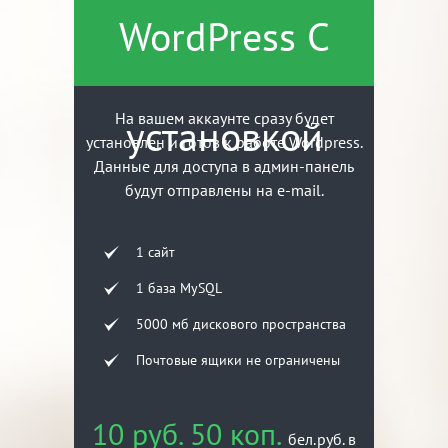
WordPress С
На вашем аккаунте сразу будет
установкой
установлен и готов к работе Wordpress.
Данные для доступа в админ-панель
будут отправлены на e-mail.
1 сайт
1 база MySQL
5000 мб дискового пространства
Почтовые ящики не ограничены
10 руб. 50 коп.
бел.руб. в