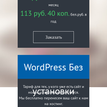
месяц
113 руб. 40 коп.
бел.руб. в
год
Заказать
WordPress Без
Тариф для тех, у кого уже есть сайт и
установки
новая установка не требуется.
Мы бесплатно перенесем ваш сайт к нам
на хостинг.