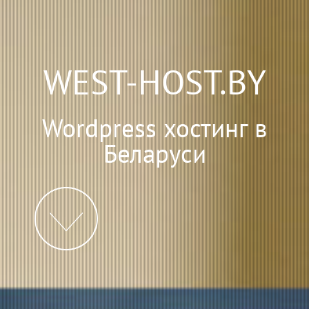
WEST-HOST.BY
Wordpress хостинг в
Беларуси